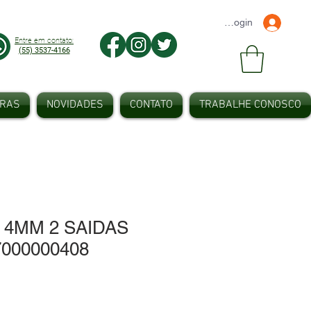
Faça seu Login
Entre em contato:
(55) 3537-4166
IRAS
NOVIDADES
CONTATO
TRABALHE CONOSCO
 4MM 2 SAIDAS
7000000408