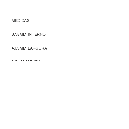
MEDIDAS:
37,8MM INTERNO
49,9MM LARGURA
0,5MM ALTURA
Entre em contato
Rua Ipiranga, 369 - Alvorada