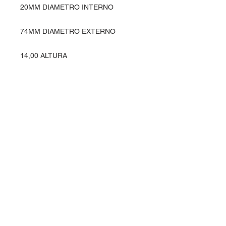
20MM DIAMETRO INTERNO
74MM DIAMETRO EXTERNO
14,00 ALTURA
Entre em contato
Rua Ipiranga, 369 - Alvorada
Horizontina - RS / Brasil
98920-000
vendas@planasul.com.br
Siga-nos
Telefone e Whatsapp