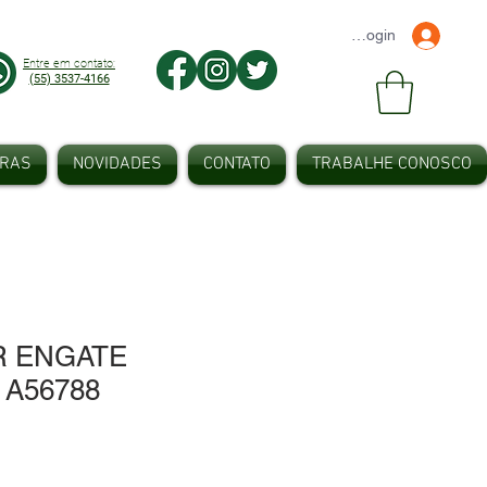
Faça seu Login
Entre em contato:
(55) 3537-4166
IRAS
NOVIDADES
CONTATO
TRABALHE CONOSCO
 ENGATE
 A56788