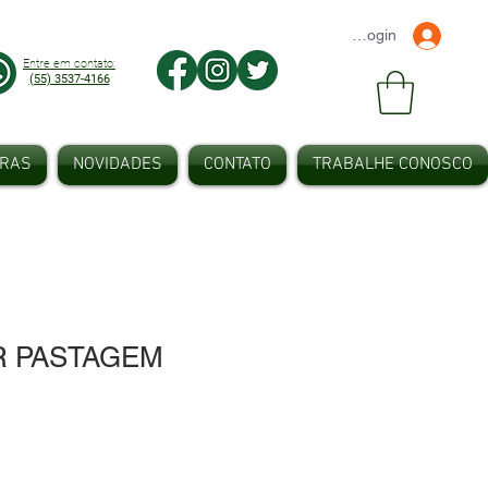
Faça seu Login
Entre em contato:
(55) 3537-4166
IRAS
NOVIDADES
CONTATO
TRABALHE CONOSCO
 PASTAGEM