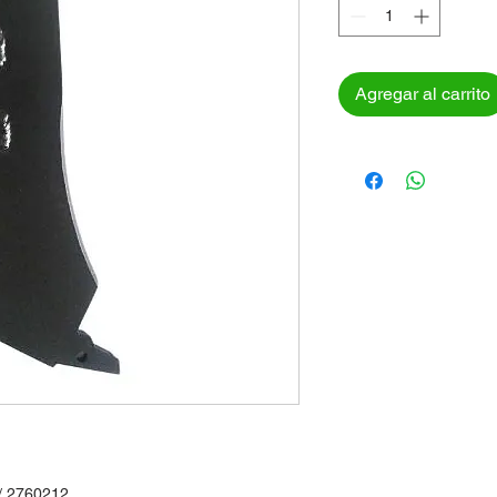
Agregar al carrito
/ 2760212