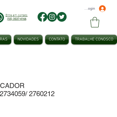
Faça seu Login
Entre em contato:
(55) 3537-4166
IRAS
NOVIDADES
CONTATO
TRABALHE CONOSCO
LCADOR
2734059/ 2760212