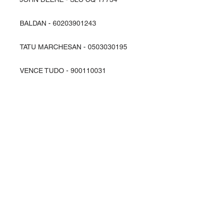
BALDAN - 60203901243
TATU MARCHESAN - 0503030195
VENCE TUDO - 900110031
Entre em contato
Rua Ipiranga, 369 - Alvorada
Horizontina - RS / Brasil
98920-000
vendas@planasul.com.br
Siga-nos