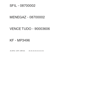
SFIL - 08700002
MENEGAZ - 08700002
VENCE TUDO - 90003606
KF - MP3496
SEMEATO - 28030002
Entre em contato
Rua Ipiranga, 369 - Alvorada