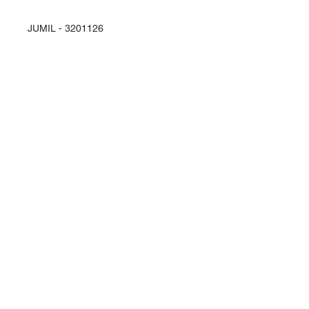
JUMIL - 3201126
Entre em contato
Rua Ipiranga, 369 - Alvorada
Horizontina - RS / Brasil
98920-000
vendas@planasul.com.br
Siga-nos
Telefone e Whatsapp
(55) 3537 4166