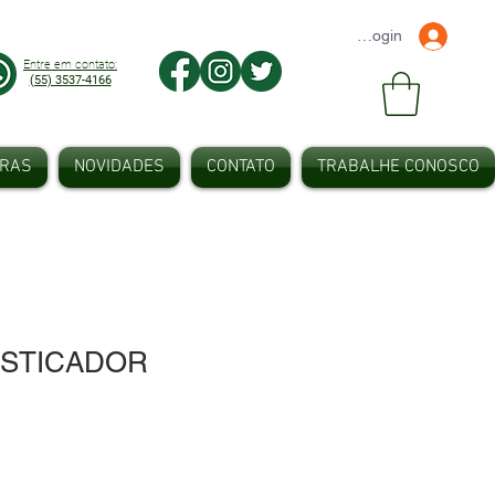
Faça seu Login
Entre em contato:
(55) 3537-4166
IRAS
NOVIDADES
CONTATO
TRABALHE CONOSCO
ESTICADOR