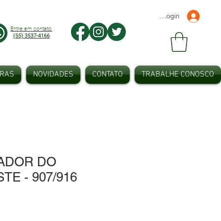
Faça seu Login
Entre em contato:
(55) 3537-4166
IRAS
NOVIDADES
CONTATO
TRABALHE CONOSCO
CADOR DO
E - 907/916