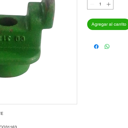
Agregar al carrito
TE
/CQ31163