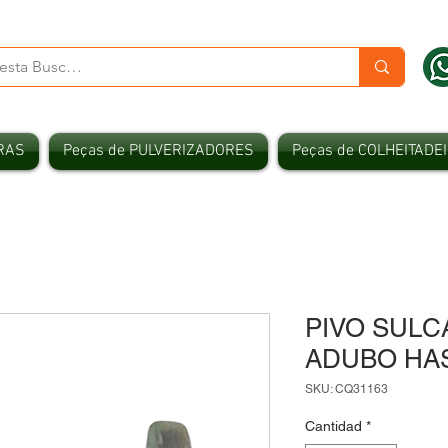
RAS
Peças de PULVERIZADORES
Peças de COLHEITADE
PIVO SUL
ADUBO HAST
SKU: CQ31163
Cantidad
*