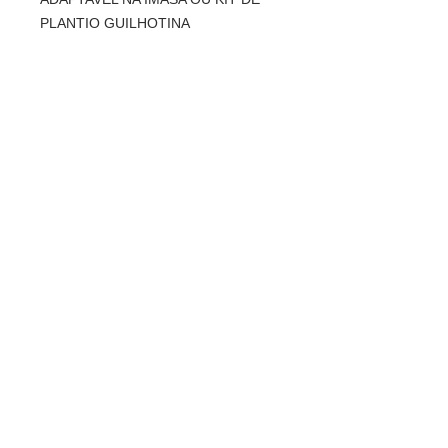
PLANTIO GUILHOTINA
Entre em contato
Rua Ipiranga, 369 - Alvorada
Horizontina - RS / Brasil
98920-000
vendas@planasul.com.br
Siga-nos
Telefone e Whatsapp
(55) 3537 4166