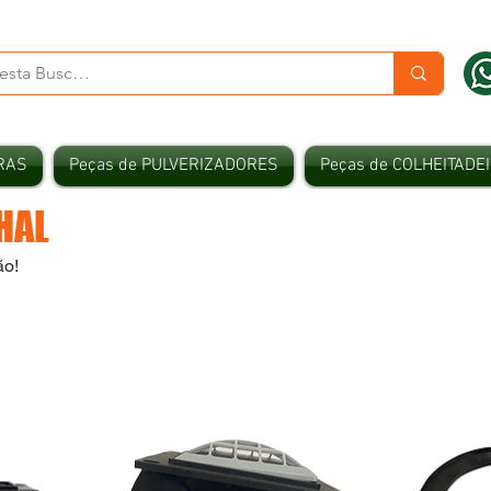
RAS
Peças de PULVERIZADORES
Peças de COLHEITADE
HAL
ão!