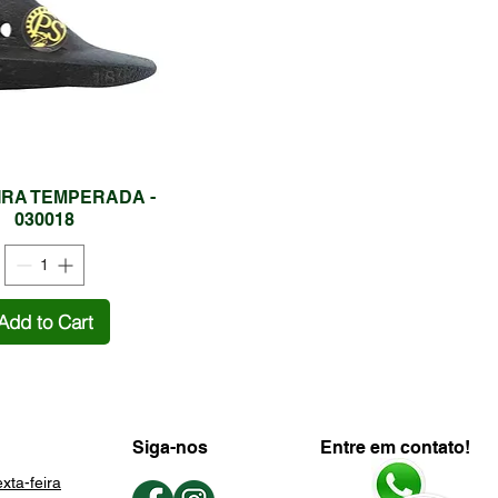
IRA TEMPERADA -
030018
Add to Cart
Siga-nos
Entre em contato!
xta-feira