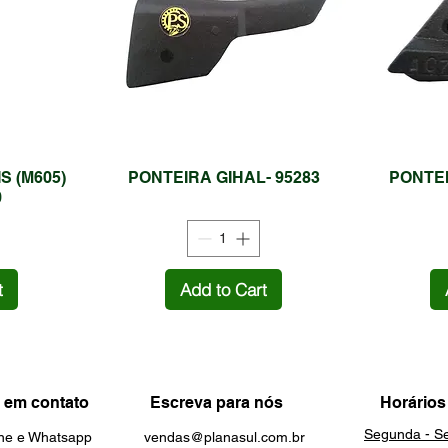
S (M605)
PONTEIRA GIHAL- 95283
PONTE
0
t
Add to Cart
 em contato
Escreva para nós
Horários
Segunda - Se
one e Whatsapp
vendas@planasul.com.br