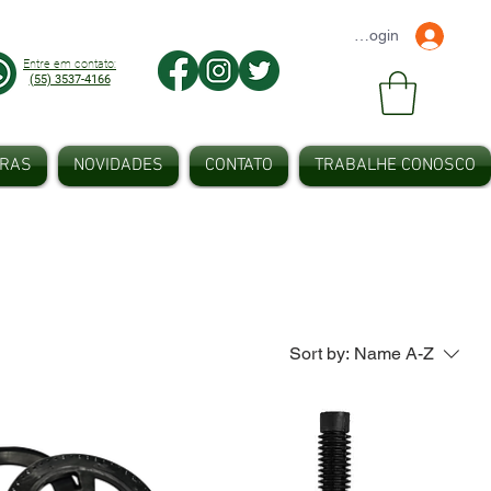
Faça seu Login
Entre em contato:
(55) 3537-4166
IRAS
NOVIDADES
CONTATO
TRABALHE CONOSCO
Sort by:
Name A-Z