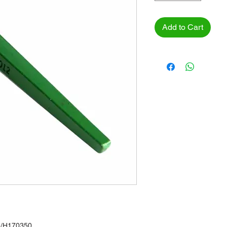
Add to Cart
/H170350