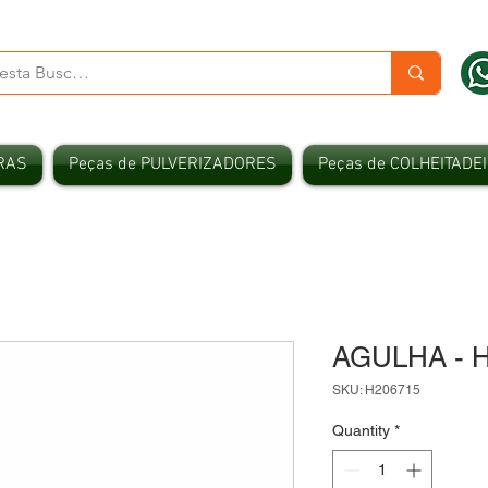
RAS
Peças de PULVERIZADORES
Peças de COLHEITADE
AGULHA - 
SKU: H206715
Quantity
*