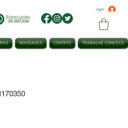
Faça seu Login
Entre em contato:
(55) 3537-4166
IRAS
NOVIDADES
CONTATO
TRABALHE CONOSCO
H170350