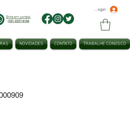
Faça seu Login
Entre em contato:
(55) 3537-4166
IRAS
NOVIDADES
CONTATO
TRABALHE CONOSCO
000909