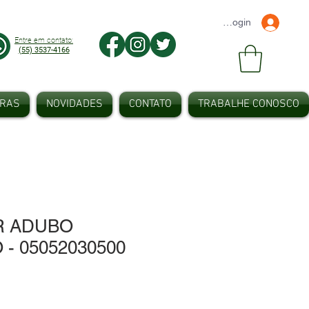
Faça seu Login
Entre em contato:
(55) 3537-4166
IRAS
NOVIDADES
CONTATO
TRABALHE CONOSCO
 ADUBO
- 05052030500