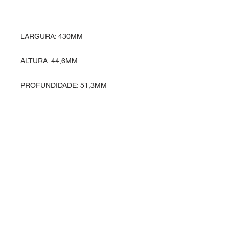
LARGURA: 430MM
ALTURA: 44,6MM
PROFUNDIDADE: 51,3MM
Entre em contato
Rua Ipiranga, 369 - Alvorada
Horizontina - RS / Brasil
98920-000