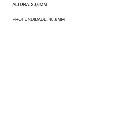
ALTURA: 23,6MM
PROFUNDIDADE: 48,8MM
Entre em contato
Rua Ipiranga, 369 - Alvorada
Horizontina - RS / Brasil
98920-000
vendas@planasul.com.br
Siga-nos
Telefone e Whatsapp
(55) 3537 4166