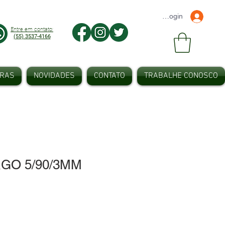
Faça seu Login
Entre em contato:
(55) 3537-4166
IRAS
NOVIDADES
CONTATO
TRABALHE CONOSCO
GO 5/90/3MM