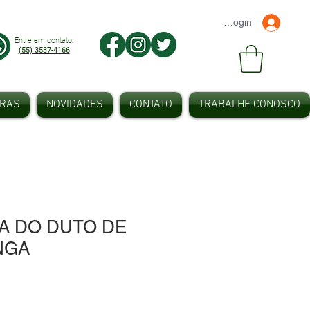
Faça seu Login
Entre em contato:
(55) 3537-4166
IRAS
NOVIDADES
CONTATO
TRABALHE CONOSCO
A DO DUTO DE
NGA