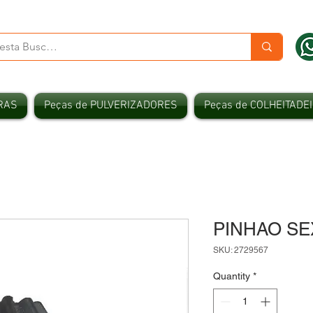
RAS
Peças de PULVERIZADORES
Peças de COLHEITADE
PINHAO SE
SKU: 2729567
Quantity
*