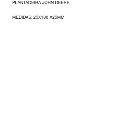
PLANTADEIRA JOHN DEERE
MEDIDAS: 25X188 X25MM
Entre em contato
Rua Ipiranga, 369 - Alvorada
Horizontina - RS / Brasil
98920-000
vendas@planasul.com.br
Siga-nos
Telefone e Whatsapp
(55) 3537 4166