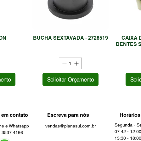
ON
BUCHA SEXTAVADA - 2728519
CAIXA 
DENTES S
mento
Solicitar Orçamento
Soli
 em contato
Escreva para nós
Horários
Segunda - Se
one e Whatsapp
vendas@planasul.com.br
07:42 - 12:0
3537 4166
13:30 - 18:0