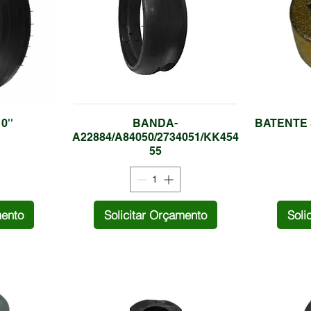
0''
BANDA-
BATENTE 
A22884/A84050/2734051/KK454
55
mento
Solicitar Orçamento
Soli