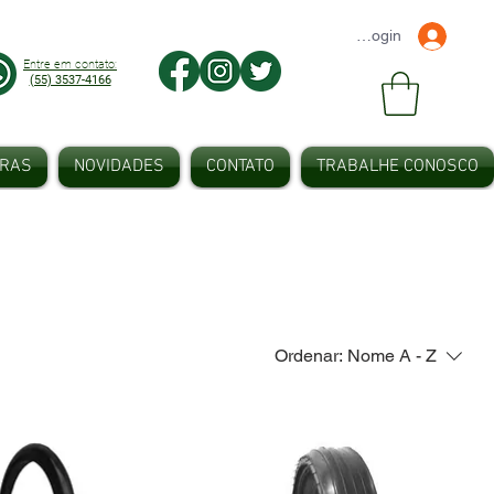
Faça seu Login
Entre em contato:
(55) 3537-4166
IRAS
NOVIDADES
CONTATO
TRABALHE CONOSCO
Ordenar:
Nome A - Z