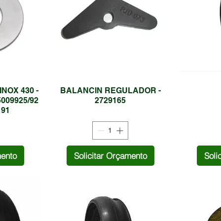
NOX 430 -
BALANCIN REGULADOR -
5009925/92
2729165
191
mento
Solicitar Orçamento
Soli