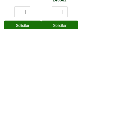
243302
Solicitar
Solicitar
Orçamento
Orçamento
PONTEIRA G SM -
PONTEIRA GIHAL-
70310047
95283
Solicitar
Solicitar
Orçamento
Orçamento