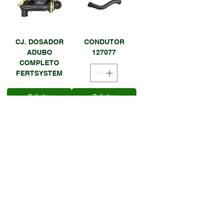
CJ. DOSADOR
CONDUTOR
ADUBO
127077
COMPLETO
FERTSYSTEM
Solicitar
Solicitar
Orçamento
Orçamento
CONDUTOR
CONDUTOR
200MM -
ADUBO 240MM -
11100013/021793
27100001/021755