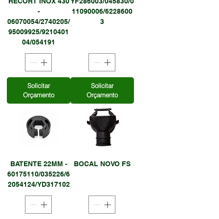
RECORT INOX 430
YF286003/045830/0
-
11090006/6228600
06070054/2740205/
3
95009925/9210401
04/054191
Solicitar
Solicitar
Orçamento
Orçamento
BATENTE 22MM -
BOCAL NOVO FS
60175110/035226/6
2054124/YD317102