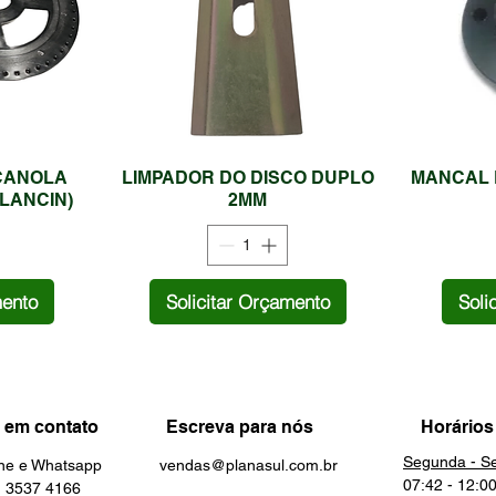
 CANOLA
LIMPADOR DO DISCO DUPLO
MANCAL 
ALANCIN)
2MM
mento
Solicitar Orçamento
Soli
 em contato
Escreva para nós
Horários
Segunda - Se
one e Whatsapp
vendas@planasul.com.br
07:42 - 12:0
3537 4166