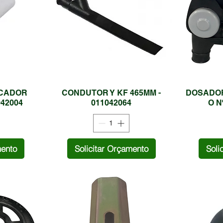
CADOR
CONDUTOR Y KF 465MM -
DOSADOR
042004
011042064
O N
mento
Solicitar Orçamento
Soli