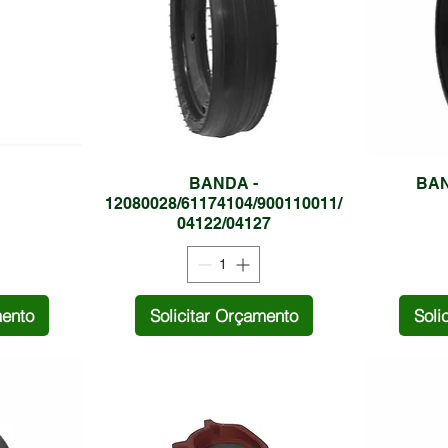
BANDA -
BAN
12080028/61174104/900110011/
04122/04127
mento
Solicitar Orçamento
Soli