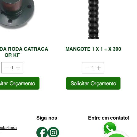
DA RODA CATRACA
MANGOTE 1 X 1 « X 390
OR KF
citar Orçamento
Solicitar Orçamento
Siga-nos
Entre em contato!
xta-feira
0