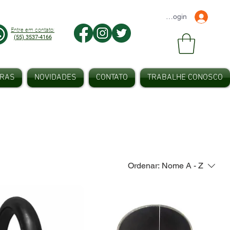
Faça seu Login
Entre em contato:
(55) 3537-4166
IRAS
NOVIDADES
CONTATO
TRABALHE CONOSCO
Ordenar:
Nome A - Z