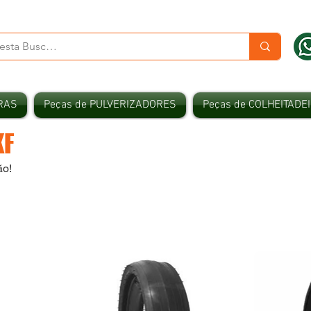
RAS
Peças de PULVERIZADORES
Peças de COLHEITADE
KF
ão!