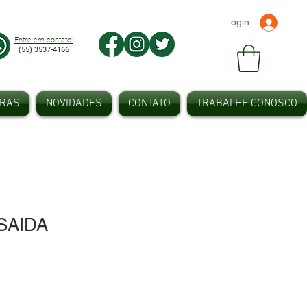
Faça seu Login
Entre em contato:
(55) 3537-4166
IRAS
NOVIDADES
CONTATO
TRABALHE CONOSCO
SAIDA