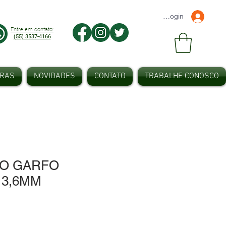
Faça seu Login
Entre em contato:
(55) 3537-4166
IRAS
NOVIDADES
CONTATO
TRABALHE CONOSCO
NO GARFO
13,6MM