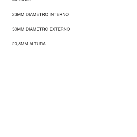
23MM DIAMETRO INTERNO
30MM DIAMETRO EXTERNO
20,8MM ALTURA
Entre em contato
Rua Ipiranga, 369 - Alvorada
Horizontina - RS / Brasil
98920-000
vendas@planasul.com.br
Siga-nos