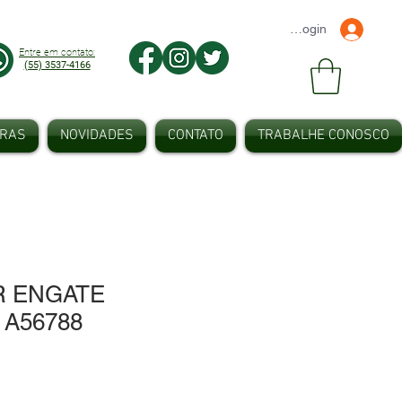
Faça seu Login
Entre em contato:
(55) 3537-4166
IRAS
NOVIDADES
CONTATO
TRABALHE CONOSCO
 ENGATE
 A56788