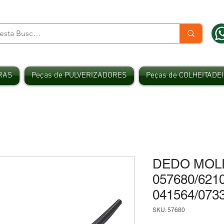
RAS
Peças de PULVERIZADORES
Peças de COLHEITADE
DEDO MOLI
057680/621
041564/073
SKU: 57680