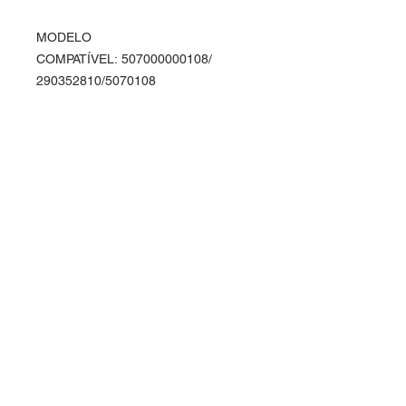
MODELO
COMPATÍVEL: 507000000108/
290352810/5070108
Entre em contato
Rua Ipiranga, 369 - Alvorada
Horizontina - RS / Brasil
98920-000
vendas@planasul.com.br
Siga-nos
Telefone e Whatsapp
(55) 3537 4166