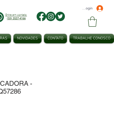
Faça seu Login
Entre em contato:
(55) 3537-4166
IRAS
NOVIDADES
CONTATO
TRABALHE CONOSCO
CADORA -
Q57286