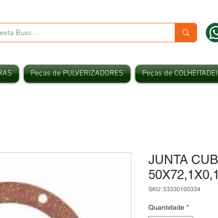
RAS
Peças de PULVERIZADORES
Peças de COLHEITADE
JUNTA CU
50X72,1X0
SKU: 53330100334
Quantidade
*