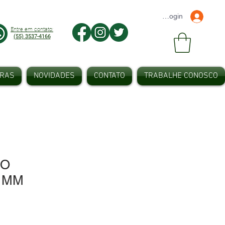
Faça seu Login
Entre em contato:
(55) 3537-4166
IRAS
NOVIDADES
CONTATO
TRABALHE CONOSCO
BO
,1MM