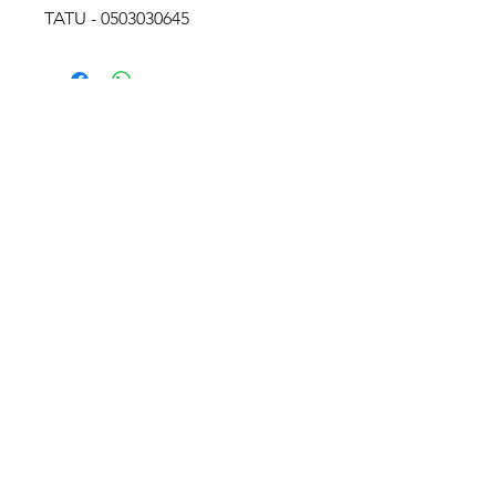
TATU - 0503030645
Entre em contato
Rua Ipiranga, 369 - Alvorada
Horizontina - RS / Brasil
98920-000
vendas@planasul.com.br
Siga-nos
Telefone e Whatsapp
(55) 3537 4166