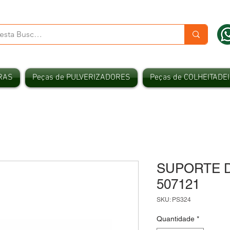
RAS
Peças de PULVERIZADORES
Peças de COLHEITADE
SUPORTE D
507121
SKU: PS324
Quantidade
*