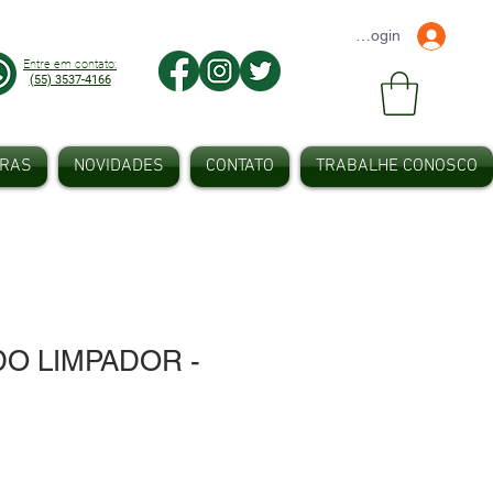
Faça seu Login
Entre em contato:
(55) 3537-4166
IRAS
NOVIDADES
CONTATO
TRABALHE CONOSCO
O LIMPADOR -