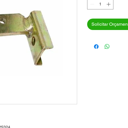
Solicitar Orçamen
PS324